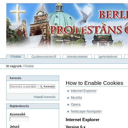
Tovább
a
tartalomhoz
|
Ugrás
a
navigációhoz
Bekezdések
Főoldal
Gyülekezetünkről
Istentiszteletek
Igehirdetések
Személyes
eszközök
Itt vagyunk:
Főoldal
Keresés
How to Enable Cookies
Internet Explorer
Haladó keresés
Mozilla
Opera
Bejelentkezés
Netscape Navigator
Azonosító
Internet Explorer
Jelszó
Version 6.x