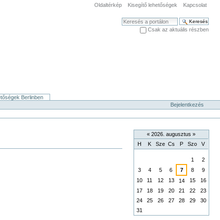
Oldaltérkép
Kisegítő lehetőségek
Kapcsolat
Keresés
Csak az aktuális részben
Haladó keresés
etőségek Berlinben
Bejelentkezés
«
2026. augusztus
»
H
K
Sze
Cs
P
Szo
V
augusztus
1
2
3
4
5
6
7
8
9
10
11
12
13
15
16
14
17
18
19
20
21
22
23
24
25
26
27
28
29
30
31