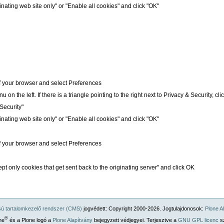
inating web site only" or "Enable all cookies" and click "OK"
of your browser and select Preferences
on the left. If there is a triangle pointing to the right next to Privacy & Security, click
Security"
inating web site only" or "Enable all cookies" and click "OK"
of your browser and select Preferences
ept only cookies that get sent back to the originating server" and click OK
ású tartalomkezelő rendszer (CMS)
jogvédett: Copyright 2000-2026. Jogtulajdonosok:
Plone A
®
ne
és a Plone logó a
Plone Alapítvány
bejegyzett védjegyei. Terjesztve a
GNU GPL licenc
sz