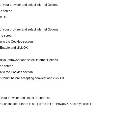
 of your browser and select Internet Options
the screen
ck OK
 of your browser and select Internet Options
 the screen
n to the Cookies section
 Enable and click OK
of your browser and select Internet Options
 the screen
n to the Cookies section
 "Prompt before accepting cookies" and click OK
of your browser and select Preferences
on the left. If there is a [+] to the left of "Privacy & Security", click it.