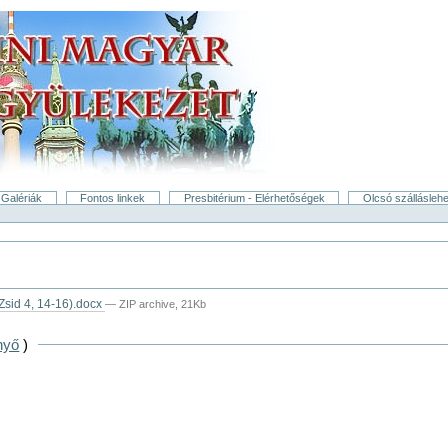
Galériák
Fontos linkek
Presbitérium - Elérhetőségek
Olcsó szállásleh
(Zsid 4, 14-16).docx
— ZIP archive, 21Kb
nyő
)