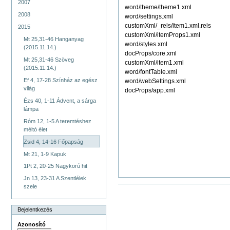
2007
word/theme/theme1.xml
2008
word/settings.xml
customXml/_rels/item1.xml.rels
2015
customXml/itemProps1.xml
Mt 25,31-46 Hanganyag
word/styles.xml
(2015.11.14.)
docProps/core.xml
Mt 25,31-46 Szöveg
customXml/item1.xml
(2015.11.14.)
word/fontTable.xml
Ef 4, 17-28 Színház az egész
word/webSettings.xml
világ
docProps/app.xml
Ézs 40, 1-11 Ádvent, a sárga
lámpa
Róm 12, 1-5 A teremtéshez
méltó élet
Zsid 4, 14-16 Főpapság
Mt 21, 1-9 Kapuk
1Pt 2, 20-25 Nagykorú hit
Jn 13, 23-31 A Szentlélek
szele
Dokumentummal
kapcsolatos
tevékenységek
Bejelentkezés
Azonosító