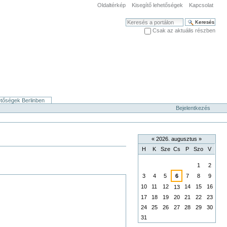
Oldaltérkép
Kisegítő lehetőségek
Kapcsolat
Keresés
Csak az aktuális részben
Haladó keresés
etőségek Berlinben
Bejelentkezés
«
2026. augusztus
»
H
K
Sze
Cs
P
Szo
V
augusztus
1
2
3
4
5
6
7
8
9
10
11
12
14
15
16
13
17
18
19
20
21
22
23
24
25
26
27
28
29
30
31