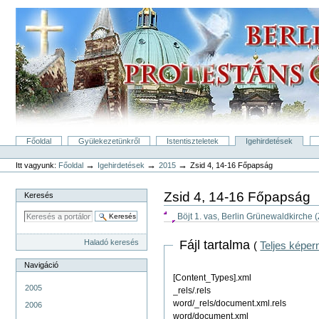
Tovább
a
tartalomhoz
|
Ugrás
a
navigációhoz
Bekezdések
Főoldal
Gyülekezetünkről
Istentiszteletek
Igehirdetések
Személyes
eszközök
→
→
→
Itt vagyunk:
Főoldal
Igehirdetések
2015
Zsid 4, 14-16 Főpapság
Zsid 4, 14-16 Főpapság
Keresés
Böjt 1. vas, Berlin Grünewaldkirche 
Fájl tartalma
Haladó keresés
(
Teljes képer
Navigáció
[Content_Types].xml
2005
_rels/.rels
word/_rels/document.xml.rels
2006
word/document.xml