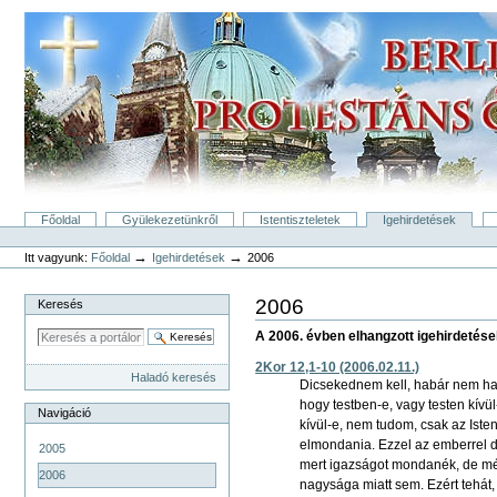
Tovább
a
tartalomhoz
|
Ugrás
a
navigációhoz
Bekezdések
Főoldal
Gyülekezetünkről
Istentiszteletek
Igehirdetések
Személyes
eszközök
→
→
Itt vagyunk:
Főoldal
Igehirdetések
2006
2006
Keresés
A 2006. évben elhangzott igehirdetés
2Kor 12,1-10 (2006.02.11.)
Haladó keresés
Dicsekednem kell, habár nem hasz
hogy testben-e, vagy testen kívü
Navigáció
kívül-e, nem tudom, csak az Ist
elmondania. Ezzel az emberrel 
2005
mert igazságot mondanék, de mér
2006
nagysága miatt sem. Ezért tehát,