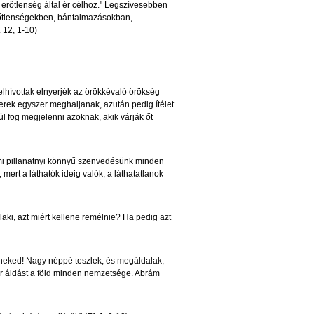
erőtlenség által ér célhoz." Legszívesebben
erőtlenségekben, bántalmazásokban,
 12, 1-10)
 elhívottak elnyerjék az örökkévaló örökség
mberek egyszer meghaljanak, azután pedig ítélet
l fog megjelenni azoknak, akik várják őt
mi pillanatnyi könnyű szenvedésünk minden
ert a láthatók ideig valók, a láthatatlanok
ki, azt miért kellene remélnie? Ha pedig azt
 neked! Nagy néppé teszlek, és megáldalak,
er áldást a föld minden nemzetsége. Abrám