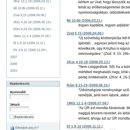
2Kor 12,1-10 (2006.02.11.)
kértem az Urat, hogy távozzék a
tehát az erőtlenségeimmel dicse
Mt 10,8b (2006.03.11.)
nyomorúságokban, üldöztetésekbe
Zsid 9,15 (2006.04.08.)
Mt 10,8b (2006.03.11.)
2Kor 4,16-18 (2006.05.13.)
Ingyen kaptátok, ingyen adjátok! 
Róm 8,23-24 (2006.06.10.)
Zsid 9,15 (2006.04.08.)
1Móz 12,1-4 (2006.07.08.)
"Új szövetség közbenjárója lett K
Ef 1,9-10 (2006.11.11.)
ígéretét. ...egyszer jelent meg a
következik, úgy Krisztus is egys
Fil. 2,6-11 (2006.12.09.)
üdvösségükre." (Zsid. 9. 15. 26b
2007
2Kor 4,16-18 (2006.05.13.)
2008
"Nem csüggedünk. Sőt, ha a kül
2015
mértéket meghaladó nagy, örök di
pedig örökkévalók. (2Kor. 4, 16-
Bejelentkezés
Róm 8,23-24 (2006.06.10.)
"Üdvösségünk reménysége szól. V
Azonosító
reméljük, amit nem látunk, akkor
1Móz 12,1-4 (2006.07.08.)
Jelszó
"Az ÚR ezt mondta Abrámnak: Men
naggyá teszem nevedet, és áldás
elment, ahogy azt az ÚR mondta n
Ef 1,9-10 (2006.11.11.)
Elfelejtett jelszó?