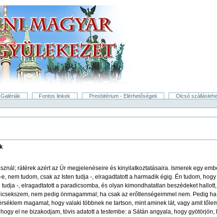
Galériák
Fontos linkek
Presbitérium - Elérhetőségek
Olcsó szállásleh
ek
nál; rátérek azért az Úr megjelenéseire és kinyilatkoztatásaira. Ismerek egy ember
l-e, nem tudom, csak az Isten tudja -, elragadtatott a harmadik égig. Én tudom, hog
en tudja -, elragadtatott a paradicsomba, és olyan kimondhatatlan beszédeket hall
dicsekszem, nem pedig önmagammal; ha csak az erőtlenségeimmel nem. Pedig ha 
séklem magamat, hogy valaki többnek ne tartson, mint aminek lát, vagy amit tőlem 
 hogy el ne bizakodjam, tövis adatott a testembe: a Sátán angyala, hogy gyötörjön