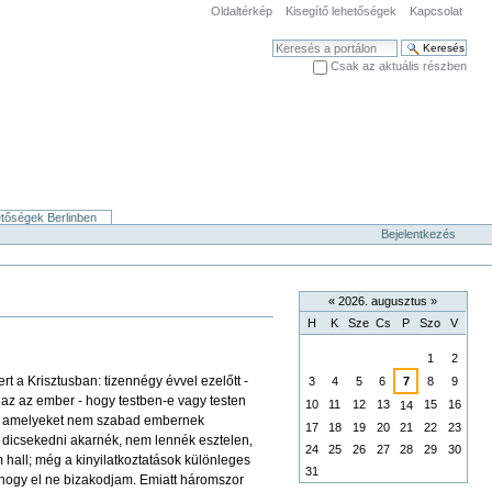
Oldaltérkép
Kisegítő lehetőségek
Kapcsolat
Keresés
Csak az aktuális részben
Haladó keresés
etőségek Berlinben
Bejelentkezés
«
2026. augusztus
»
H
K
Sze
Cs
P
Szo
V
augusztus
1
2
t a Krisztusban: tizennégy évvel ezelőtt -
3
4
5
6
7
8
9
y az az ember - hogy testben-e vagy testen
10
11
12
13
15
16
14
ott, amelyeket nem szabad embernek
17
18
19
20
21
22
23
dicsekedni akarnék, nem lennék esztelen,
24
25
26
27
28
29
30
hall; még a kinyilatkoztatások különleges
31
, hogy el ne bizakodjam. Emiatt háromszor