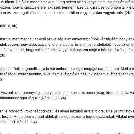
z el tőlem. De ő ezt mondta nekem: "Elég neked az én kegyelmem, mert az én erőm 
kszem, hogy a Krisztus ereje lakozzék bennem. Ezért a Krisztusért örömöm telik 
n és szorongattatásokban; mert amikor erőtlen vagyok, akkor vagyok erős. (2Kor.
(Mt.10, 8b)
risztus, mert meghalt az első szövetség alatt elkövetett bűnök váltságáért, hogy az
z idők végén, hogy áldozatával eltörölje a bűnt. És amint elrendeltetett, hogy az e
zer áldozatott fel, hogy sokak bűnét elvegye; másodszor majd a bűn hordozása nélkü
-28)
ső emberünk megromlik is, a belső emberünk mégis megújul napról napra. Mert a 
csőséget szerez nekünk, mivel nem a láthatókra nézünk, hanem a láthatatlanokra, m
18)
iszont az a reménység, amelyet már látunk, nem is reménység, hiszen amit lát vala
 állhatatossággal várjuk." (Róm. 8, 23-24)
j el földedrôl, rokonságod közül és atyád házából arra a földre, amelyet mutatok
 leszel. Megáldom a téged áldókat, s megátkozom a téged gyalázókat. Általad ny
eki..." (1.Móz.12, 1-4)