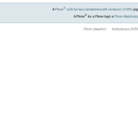
®
A
Plone
nyílt forrású tartalomkezelő rendszer (CMS)
jog
®
A Plone
és a Plone logó a
Plone Alapítván
Plone alapokon
Szabványos XHT