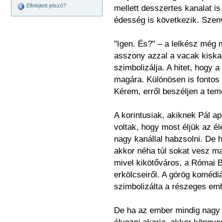
Elfelejtett jelszó?
mellett desszertes kanalat is
édesség is következik. Sze
"Igen. És?" – a lelkész még 
asszony azzal a vacak kiskan
szimbolizálja. A hitet, hogy 
magára. Különösen is fontos 
Kérem, erről beszéljen a te
A korintusiak, akiknek Pál a
voltak, hogy most éljük az éle
nagy kanállal habzsolni. De 
akkor néha túl sokat vesz ma
mivel kikötőváros, a Római Bi
erkölcseiről. A görög komédi
szimbolizálta a részeges emb
De ha az ember mindig nagy k