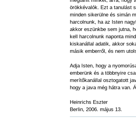
megtanít minket, arra, hogy a
örökkévalók. Ezt a tanulást
minden sikerülne és simán m
harcolnunk, ha az Isten nagy
akkor eszünkbe sem jutna, h
kell harcolnunk naponta mind
kiskanállal adatik, akkor soka
másik emberről, és nem utol
Adja Isten, hogy a nyomorús
emberünk és a többnyire csa
merítőkanállal osztogatott j
hogy a java még hátra van. 
Heinrichs Eszter
Berlin, 2006. május 13.
Dokumentummal
kapcsolatos
tevékenységek