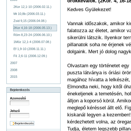
örökkévalók. (2Kor. 4, 16-1
2Kor 12,1-10 (2006.02.11.)
Kedves Gyülekezet!
Mt 10,8b (2006.03.11.)
Zsid 9,15 (2006.04.08.)
Vannak időszakok, amikor ki
2Kor 4,16-18 (2006.05.13.)
falatozza az életet, amikor 
Róm 8,23-24 (2006.06.10.)
sikerülni látszik. Ilyenkor t
1Móz 12,1-4 (2006.07.08.)
pillanatok soha ne érjenek vé
Ef 1,9-10 (2006.11.11.)
dolgaink. Mert jó dolog nagyk
Fil. 2,6-11 (2006.12.09.)
2007
Olvastam egy történetet egy 
2008
puszta látványa is óriási öröm
2015
magához hívatta a lelkészét,
Elmondta neki, hogy kitől óh
Bejelentkezés
énekeljenek a temetésén, hol
Azonosító
álljon a koporsó körül. Amik
meglepő kéréssel állt elő. F
Jelszó
kiskanál legyen a kezemben! 
kérdezhetett volna, az örega
Tudja, életem legszebb pilla