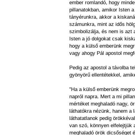
ember romlandó, hogy minden
pillanatokban, amikor Isten a
tányérunkra, akkor a kiskaná
számunkra, mint az idős hö
szimbolizálja, és nem is azt
Isten a jó dolgokat csak kisk
hogy a külső emberünk megro
vagy ahogy Pál apostol megf
Pedig az apostol a távolba te
gyönyörű ellentétekkel, amike
"Ha a külső emberünk megrom
napról napra. Mert a mi pil
mértéket meghaladó nagy, ör
láthatókra nézünk, hanem a lá
láthatatlanok pedig örökkéva
van szó, könnyen elfelejtjük
meghaladó örök dicsőséget és