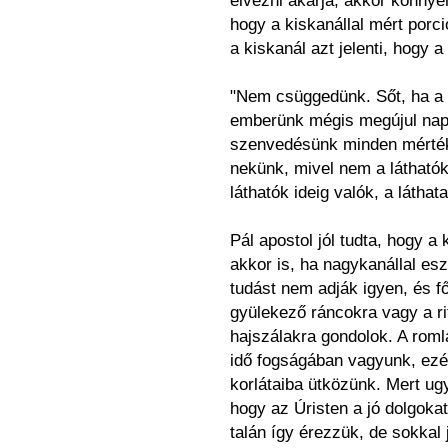
élvezni akarja, akkor könnyen
hogy a kiskanállal mért porci
a kiskanál azt jelenti, hogy a
"Nem csüggedünk. Sőt, ha a 
emberünk mégis megújul napró
szenvedésünk minden mérték
nekünk, mivel nem a láthatók
láthatók ideig valók, a látha
Pál apostol jól tudta, hogy 
akkor is, ha nagykanállal esz
tudást nem adják igyen, és 
gyülekező ráncokra vagy a r
hajszálakra gondolok. A romla
idő fogságában vagyunk, ezér
korlátaiba ütközünk. Mert ug
hogy az Úristen a jó dolgoka
talán így érezzük, de sokkal