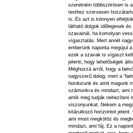
szeretném többszörösen is a
testhez szervesen hozzátart
is. És azt is könnyen elfelj
látható dolgok időlegesek és
szavainál, ha komolyan vess
vígasztalás. Mert annél nagy
emberünk naponta megújul a
ezek a szavak is vígaszt kel
jelenti, hogy lehetőségek áll
Méghozzá arról, hogy a belső
nagyszerű dolog, mert a "bel
hordozunk és amit magunk mö
számunkra és mindazt, ami 
amik meg tudják nehezíteni m
viszonyunkat. Nekem a megúj
kitárulkozó horizontot jelent.
ami most megkötöz és megbék
mindazt, ami fáj. Ez a napont