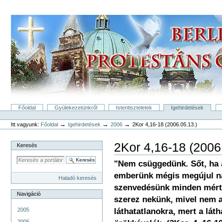
Tovább
a
tartalomhoz
|
Ugrás
a
navigációhoz
Bekezdések
Főoldal
Gyülekezetünkről
Istentiszteletek
Igehirdetések
Személyes
eszközök
→
→
→
Itt vagyunk:
Főoldal
Igehirdetések
2006
2Kor 4,16-18 (2006.05.13.)
2Kor 4,16-18 (2006
Keresés
"Nem csüggedünk. Sőt, ha 
emberünk mégis megújul nap
Haladó keresés
szenvedésünk minden mérté
Navigáció
szerez nekünk, mivel nem a
láthatatlanokra, mert a láth
2005
2006